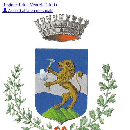
Regione Friuli Venezia Giulia
Accedi all'area personale