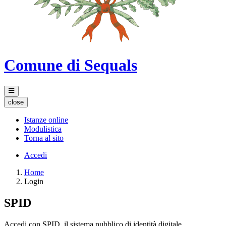
Comune di Sequals
close
Istanze online
Modulistica
Torna al sito
Accedi
Home
Login
SPID
Accedi con SPID, il sistema pubblico di identità digitale.